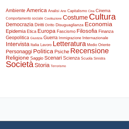
America
Ambiente
Cinema
Analisi
Capitalismo
Arte
Cina
Cultura
Costume
Comportamento sociale
Costituzione
Economia
Democrazia
Diritti
Disuguaglianza
Diritto
Filosofia
Europa
Epidemia
Etica
Finanza
Fascismo
Guerra
Geopolitica
Internazionale
Immigrazione
Giustizia
Letteratura
Intervista
Italia
Lavoro
Medio Oriente
Recensione
Politica
Personaggi
Psiche
Religione
Scenari
Saggio
Scienza
Scuola
Sinistra
Società
Storia
Terrorismo