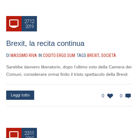
27.12
2019
Brexit, la recita continua
DI
MASSIMO RIVA
IN
COGITO ERGO SUM
TAGS
BREXIT
,
SOCIETÀ
Sarebbe davvero liberatorio, dopo l’ultimo voto della Camera dei
Comuni, considerare ormai finito il tristo spettacolo della Brexit.
Leggi tutto
0
0
23.11