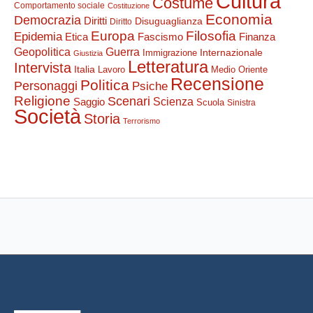
Cultura
Costume
Comportamento sociale
Costituzione
Economia
Democrazia
Diritti
Disuguaglianza
Diritto
Filosofia
Europa
Epidemia
Etica
Finanza
Fascismo
Guerra
Geopolitica
Internazionale
Immigrazione
Giustizia
Letteratura
Intervista
Italia
Lavoro
Medio Oriente
Recensione
Politica
Personaggi
Psiche
Religione
Scenari
Saggio
Scienza
Scuola
Sinistra
Società
Storia
Terrorismo