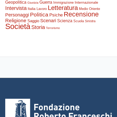
Guerra
Geopolitica
Internazionale
Immigrazione
Giustizia
Letteratura
Intervista
Italia
Lavoro
Medio Oriente
Recensione
Politica
Personaggi
Psiche
Religione
Scenari
Saggio
Scienza
Scuola
Sinistra
Società
Storia
Terrorismo