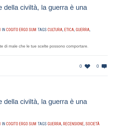
della civiltà, la guerra è una
I
IN
COGITO ERGO SUM
TAGS
CULTURA
,
ETICA
,
GUERRA
,
te di male che le tue scelte possono comportare.
0
0
della civiltà, la guerra è una
I
IN
COGITO ERGO SUM
TAGS
GUERRA
,
RECENSIONE
,
SOCIETÀ