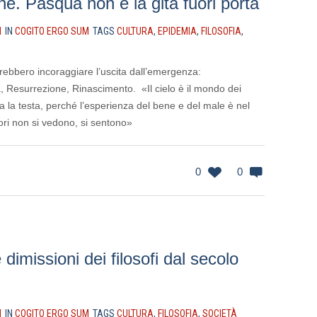
e. Pasqua non è la gita fuori porta
I
IN
COGITO ERGO SUM
TAGS
CULTURA
,
EPIDEMIA
,
FILOSOFIA
,
ebbero incoraggiare l’uscita dall’emergenza:
a, Resurrezione, Rinascimento. «Il cielo è il mondo dei
a la testa, perché l’esperienza del bene e del male è nel
ori non si vedono, si sentono»
0
0
e dimissioni dei filosofi dal secolo
I
IN
COGITO ERGO SUM
TAGS
CULTURA
,
FILOSOFIA
,
SOCIETÀ