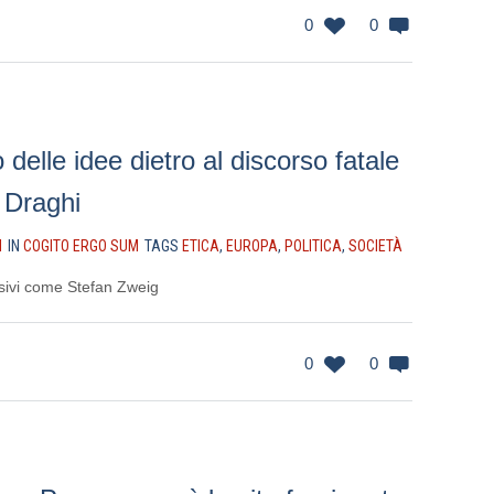
0
0
 delle idee dietro al discorso fatale
 Draghi
I
IN
COGITO ERGO SUM
TAGS
ETICA
,
EUROPA
,
POLITICA
,
SOCIETÀ
sivi come Stefan Zweig
0
0