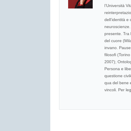
l’Università V
reinterpretazi
dell’identità e
neuroscienze. 
presente. Tra
del cuore (Mil
invano. Pause 
filosofi (Torino
2007); Ontolog
Persona e libe
questione civi
qua del bene e
vincoli. Per l