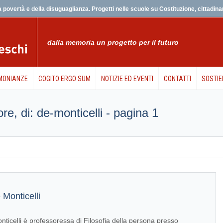
 povertà e della disuguaglianza. Progetti nelle scuole su Costituzione, cittadinanz
dalla memoria un progetto per il futuro
MONIANZE
COGITO ERGO SUM
NOTIZIE ED EVENTI
CONTATTI
SOSTIE
ore, di: de-monticelli - pagina 1
Monticelli
ticelli è professoressa di Filosofia della persona presso