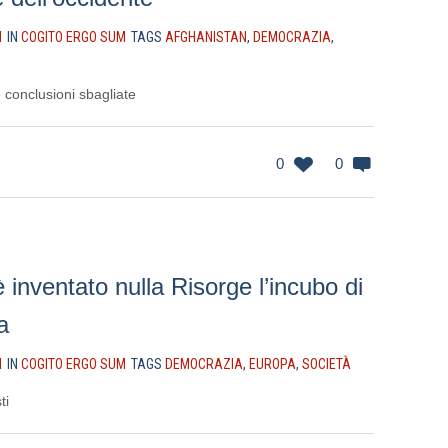
I
IN
COGITO ERGO SUM
TAGS
AFGHANISTAN
,
DEMOCRAZIA
,
 conclusioni sbagliate
0
0
 inventato nulla Risorge l’incubo di
a
I
IN
COGITO ERGO SUM
TAGS
DEMOCRAZIA
,
EUROPA
,
SOCIETÀ
ti