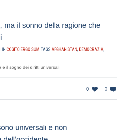
, ma il sonno della ragione che
i
I
IN
COGITO ERGO SUM
TAGS
AFGHANISTAN
,
DEMOCRAZIA
,
 il sogno dei diritti universali
0
0
 sono universali e non
 dell’occidente