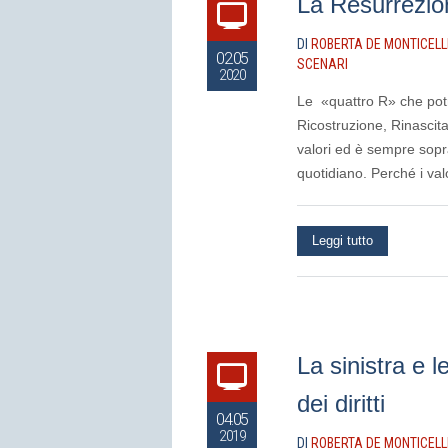
La Resurrezion
DI
ROBERTA DE MONTICELL
02.05
SCENARI
2020
Le «quattro R» che potr
Ricostruzione, Rinascit
valori ed è sempre sopr
quotidiano. Perché i val
Leggi tutto
La sinistra e l
dei diritti
04.05
2019
DI
ROBERTA DE MONTICELL