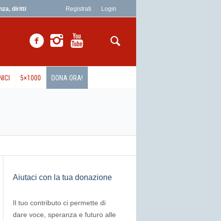
a, diritti
Registrati
Login
NICI
5×1000
DONA ORA!
Aiutaci con la tua donazione
Il tuo contributo ci permette di
dare voce, speranza e futuro alle