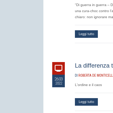
“Di guerra in guerra – D
una cura-choc contro l’a
chiaro: non ignorare ma
Leggi tutto
La differenza 
DI
ROBERTA DE MONTICELL
26.03
2022
L'ordine e il caos
Leggi tutto