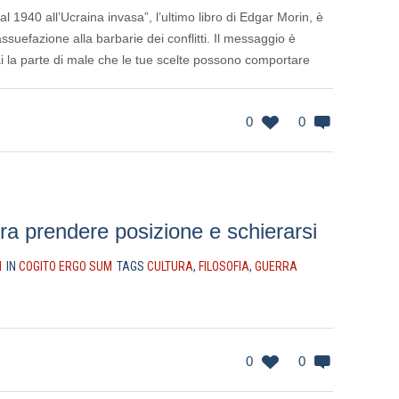
al 1940 all’Ucraina invasa”, l’ultimo libro di Edgar Morin, è
ssuefazione alla barbarie dei conflitti. Il messaggio è
i la parte di male che le tue scelte possono comportare
0
0
tra prendere posizione e schierarsi
I
IN
COGITO ERGO SUM
TAGS
CULTURA
,
FILOSOFIA
,
GUERRA
0
0