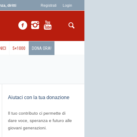
a, diritti
Registrati
Login
NICI
5×1000
DONA ORA!
Aiutaci con la tua donazione
Il tuo contributo ci permette di
dare voce, speranza e futuro alle
giovani generazioni.