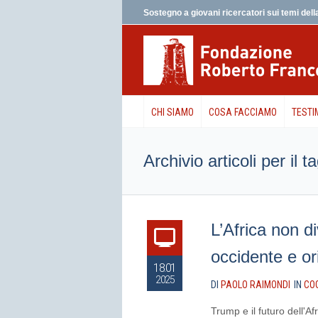
Sostegno a giovani ricercatori sui temi della
CHI SIAMO
COSA FACCIAMO
TESTI
Archivio articoli per il 
L’Africa non d
occidente e or
18.01
2025
DI
PAOLO RAIMONDI
IN
CO
Trump e il futuro dell'Af