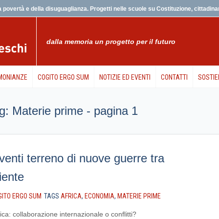
 povertà e della disuguaglianza. Progetti nelle scuole su Costituzione, cittadinanz
dalla memoria un progetto per il futuro
MONIANZE
COGITO ERGO SUM
NOTIZIE ED EVENTI
CONTATTI
SOSTIE
tag: Materie prime - pagina 1
iventi terreno di nuove guerre tra
iente
GITO ERGO SUM
TAGS
AFRICA
,
ECONOMIA
,
MATERIE PRIME
rica: collaborazione internazionale o conflitti?