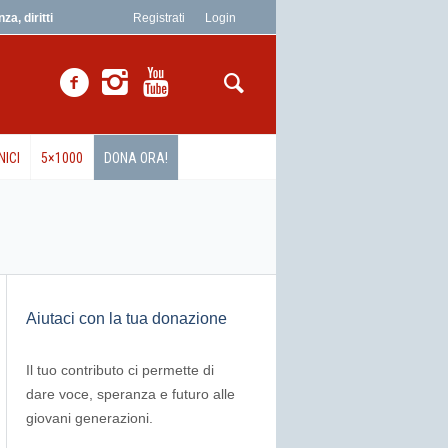
a, diritti
Registrati
Login
NICI
5×1000
DONA ORA!
Aiutaci con la tua donazione
Il tuo contributo ci permette di
dare voce, speranza e futuro alle
giovani generazioni.