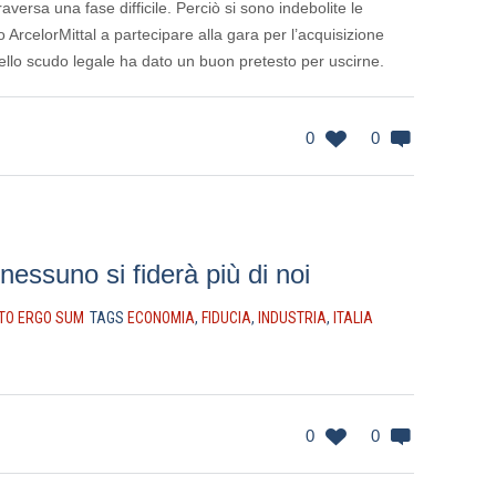
traversa una fase difficile. Perciò si sono indebolite le
 ArcelorMittal a partecipare alla gara per l’acquisizione
dello scudo legale ha dato un buon pretesto per uscirne.
0
0
essuno si fiderà più di noi
TO ERGO SUM
TAGS
ECONOMIA
,
FIDUCIA
,
INDUSTRIA
,
ITALIA
0
0