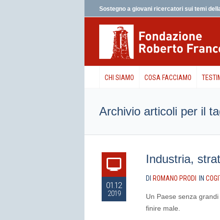
Sostegno a giovani ricercatori sui temi della
CHI SIAMO
COSA FACCIAMO
TESTI
Archivio articoli per il 
Industria, stra
DI
ROMANO PRODI
IN
COGI
01.12
2019
Un Paese senza grandi i
finire male.