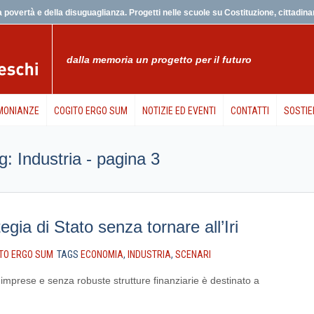
 povertà e della disuguaglianza. Progetti nelle scuole su Costituzione, cittadinanz
dalla memoria un progetto per il futuro
MONIANZE
COGITO ERGO SUM
NOTIZIE ED EVENTI
CONTATTI
SOSTIE
tag: Industria - pagina 3
tegia di Stato senza tornare all’Iri
TO ERGO SUM
TAGS
ECONOMIA
,
INDUSTRIA
,
SCENARI
mprese e senza robuste strutture finanziarie è destinato a