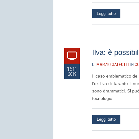
Leggi tutto
Ilva: è possibi
DI
MARZIO GALEOTTI
IN
CO
16.11
2019
Il caso emblematico del
l’ex-Ilva di Taranto. I n
sono drammatici. Si può
tecnologie.
Leggi tutto