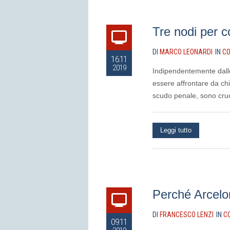
Tre nodi per co
DI
MARCO LEONARDI
IN
CO
16.11
2019
Indipendentemente dalle 
essere affrontare da chi
scudo penale, sono cruci
Leggi tutto
Perché ArcelorM
DI
FRANCESCO LENZI
IN
C
09.11