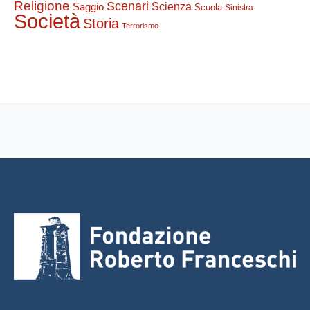
Religione
Scenari
Saggio
Scienza
Scuola
Sinistra
Società
Storia
Terrorismo