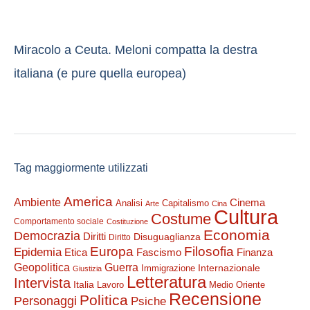
Miracolo a Ceuta. Meloni compatta la destra
italiana (e pure quella europea)
Tag maggiormente utilizzati
America
Ambiente
Cinema
Analisi
Capitalismo
Arte
Cina
Cultura
Costume
Comportamento sociale
Costituzione
Economia
Democrazia
Diritti
Disuguaglianza
Diritto
Filosofia
Europa
Epidemia
Etica
Finanza
Fascismo
Guerra
Geopolitica
Internazionale
Immigrazione
Giustizia
Letteratura
Intervista
Italia
Lavoro
Medio Oriente
Recensione
Politica
Personaggi
Psiche