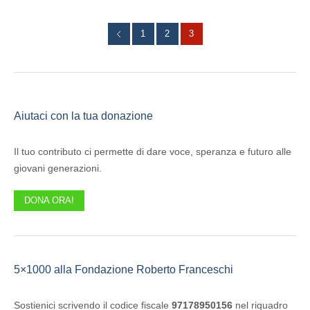
1
2
3
Aiutaci con la tua donazione
Il tuo contributo ci permette di dare voce, speranza e futuro alle
giovani generazioni.
DONA ORA!
5×1000 alla Fondazione Roberto Franceschi
Sostienici scrivendo il codice fiscale
97178950156
nel riquadro