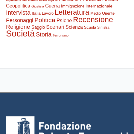
Guerra
Geopolitica
Internazionale
Immigrazione
Giustizia
Letteratura
Intervista
Italia
Lavoro
Medio Oriente
Recensione
Politica
Personaggi
Psiche
Religione
Scenari
Saggio
Scienza
Scuola
Sinistra
Società
Storia
Terrorismo