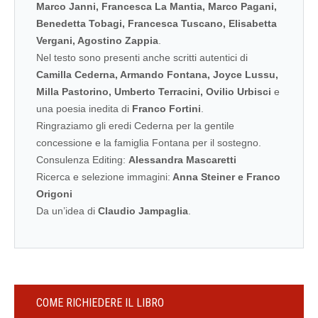
Marco Janni, Francesca La Mantia, Marco Pagani,
Benedetta Tobagi, Francesca Tuscano, Elisabetta
Vergani, Agostino Zappia
.
Nel testo sono presenti anche scritti autentici di
Camilla Cederna, Armando Fontana, Joyce Lussu,
Milla Pastorino, Umberto Terracini, Ovilio Urbisci
e
una poesia inedita di
Franco Fortini
.
Ringraziamo gli eredi Cederna per la gentile
concessione e la famiglia Fontana per il sostegno.
Consulenza Editing:
Alessandra Mascaretti
Ricerca e selezione immagini:
Anna Steiner e Franco
Origoni
Da un’idea di
Claudio Jampaglia
.
COME RICHIEDERE IL LIBRO