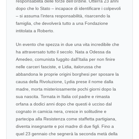
responsabilità delle forze dell’ordine. Otterrà 23 anni
dopo che lo Stato – incapace di identificare i colpevoli
– si assuma l’intera responsabilità, risarcendo la
famiglia, che devolverà tutto a una Fondazione
intitolata a Roberto.
Un evento che spezza in due una vita incredibile che
ha attraversato tutto il secolo. Nata a Odessa da
Amedeo, comunista fuggito dall’Italia per non finire
nelle carceri fasciste, e Lidia, italorussa che
abbandona le proprie origini borghesi per sposare la
causa della Rivoluzione, Lydia prese il nome dalla
madre, morta misteriosamente pochi giorni dopo la
sua nascita. Tornata in Italia col padre e rimasta
orfana a dodici anni dopo che questi è ucciso dal
cognato in camicia nera, cresce in solitudine e
partecipa alla Resistenza come staffetta partigiana,
diventa insegnante e poi madre di due figli. Fino a
quel 23 gennaio che segnerà la seconda metà della