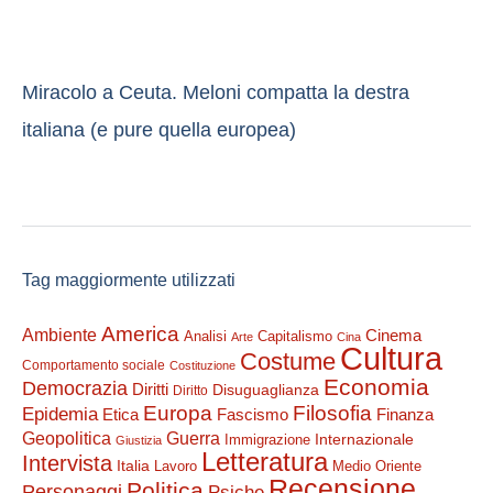
Miracolo a Ceuta. Meloni compatta la destra
italiana (e pure quella europea)
Tag maggiormente utilizzati
America
Ambiente
Cinema
Analisi
Capitalismo
Arte
Cina
Cultura
Costume
Comportamento sociale
Costituzione
Economia
Democrazia
Diritti
Disuguaglianza
Diritto
Filosofia
Europa
Epidemia
Etica
Finanza
Fascismo
Guerra
Geopolitica
Internazionale
Immigrazione
Giustizia
Letteratura
Intervista
Italia
Lavoro
Medio Oriente
Recensione
Politica
Personaggi
Psiche