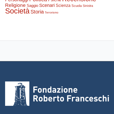
Religione
Scenari
Saggio
Scienza
Scuola
Sinistra
Società
Storia
Terrorismo