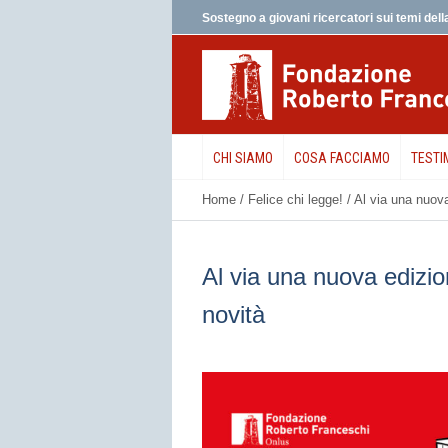
Sostegno a giovani ricercatori sui temi della
CHI SIAMO
COSA FACCIAMO
TESTI
Home
/
Felice chi legge!
/
Al via una nuova
Al via una nuova edizio
novità