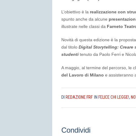
L’obiettivo è la
realizzazione con strume
spunto anche da alcune
presentazioni
illustrate nelle classi da
Farneto Teatr
Novità di questa edizione è la proposta,
dal titolo
Digital Storytelling: Creare 
studen
ti
tenuto da Paolo Ferri e Nicola
A maggio, al termine del percorso, le cl
del Lavoro di Milano
e assisteranno a
DI
REDAZIONE FRF
IN
FELICE CHI LEGGE!
,
NO
Condividi