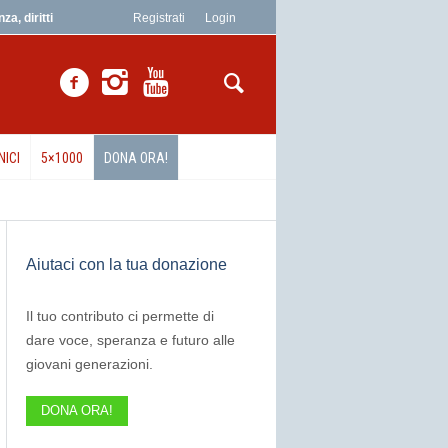
a, diritti
Registrati
Login
NICI
5×1000
DONA ORA!
Aiutaci con la tua donazione
Il tuo contributo ci permette di
dare voce, speranza e futuro alle
giovani generazioni.
DONA ORA!