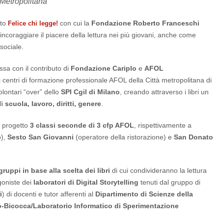
Metropolitana
tto
con cui la
Fondazione Roberto Franceschi
Felice chi legge!
incoraggiare il piacere della lettura nei più giovani, anche come
sociale.
sa con il contributo di
Fondazione Cariplo
e
AFOL
 dei centri di formazione professionale AFOL della Città metropolitana di
volontari “over” dello
SPI Cgil di Milano
, creando attraverso i libri un
li
scuola, lavoro, diritti, genere
.
l progetto
3 classi seconde di 3 cfp AFOL
, rispettivamente a
o),
Sesto San Giovanni
(operatore della ristorazione) e
San Donato
gruppi in base alla scelta dei libri
di cui condivideranno la lettura
goniste dei
laboratori di Digital Storytelling
tenuti dal gruppo di
i
) di docenti e tutor afferenti al
Dipartimento di Scienze della
o-Bicocca/Laboratorio Informatico di Sperimentazione