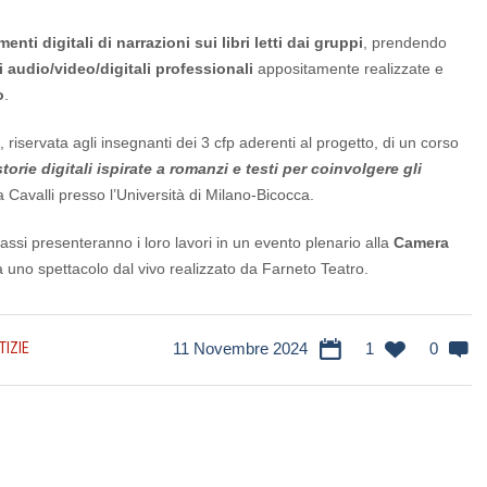
nti digitali di narrazioni sui libri letti dai gruppi
, prendendo
 audio/video/digitali professionali
appositamente realizzate e
o
.
 riservata agli insegnanti dei 3 cfp aderenti al progetto, di un corso
storie digitali ispirate a romanzi e testi per coinvolgere gli
 Cavalli presso l’Università di Milano-Bicocca.
assi presenteranno i loro lavori in un evento plenario alla
Camera
 uno spettacolo dal vivo realizzato da Farneto Teatro.
TIZIE
11 Novembre 2024
1
0