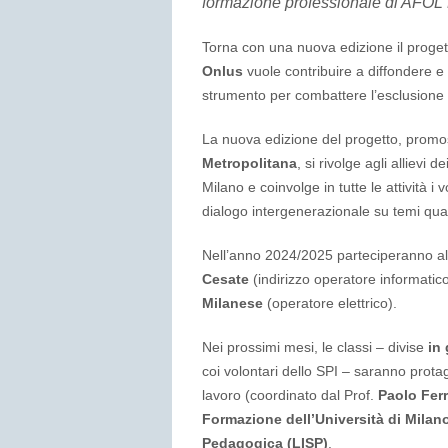
formazione professionale di AFOL 
Torna con una nuova edizione il proge
Onlus
vuole contribuire a diffondere e 
strumento per combattere l’esclusione 
La nuova edizione del progetto, promos
Metropolitana
, si rivolge agli allievi
Milano e coinvolge in tutte le attività i 
dialogo intergenerazionale su temi qua
Nell’anno 2024/2025 parteciperanno a
Cesate
(indirizzo operatore informatic
Milanese
(operatore elettrico).
Nei prossimi mesi, le classi – divise
in
coi volontari dello SPI – saranno prota
lavoro (coordinato dal Prof.
Paolo Ferr
Formazione dell’Università di Milan
Pedagogica (LISP)
.