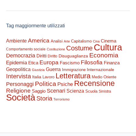
Tag maggiormente utilizzati
America
Ambiente
Cinema
Analisi
Capitalismo
Arte
Cina
Cultura
Costume
Comportamento sociale
Costituzione
Economia
Democrazia
Diritti
Disuguaglianza
Diritto
Filosofia
Europa
Epidemia
Etica
Finanza
Fascismo
Guerra
Geopolitica
Internazionale
Immigrazione
Giustizia
Letteratura
Intervista
Italia
Lavoro
Medio Oriente
Recensione
Politica
Personaggi
Psiche
Religione
Scenari
Saggio
Scienza
Scuola
Sinistra
Società
Storia
Terrorismo