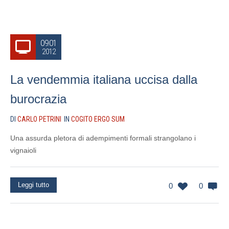
09.01
2012
La vendemmia italiana uccisa dalla
burocrazia
DI
CARLO PETRINI
IN
COGITO ERGO SUM
Una assurda pletora di adempimenti formali strangolano i
vignaioli
Leggi tutto
0
0