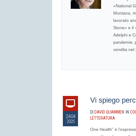
«National G
Montana, ma
lavorato anc
Stone» e il 
Adelphi e Co
pandemie, p
vendita nel
Vi spiego perc
DI
DAVID QUAMMEN
IN
CO
24.04
LETTERATURA
2025
One Health” è l’espress