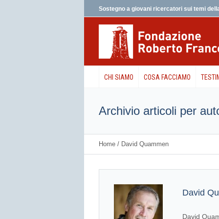
Sostegno a giovani ricercatori sui temi della
CHI SIAMO
COSA FACCIAMO
TESTI
Archivio articoli per a
Home
/
David Quammen
David Q
David Quamme