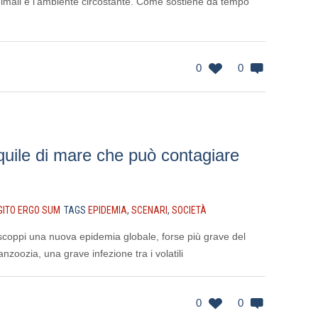
nimali e l’ambiente circostante. Come sostiene da tempo
0
0
 aquile di mare che può contagiare
GITO ERGO SUM
TAGS
EPIDEMIA
,
SCENARI
,
SOCIETÀ
scoppi una nuova epidemia globale, forse più grave del
anzoozia, una grave infezione tra i volatili
0
0