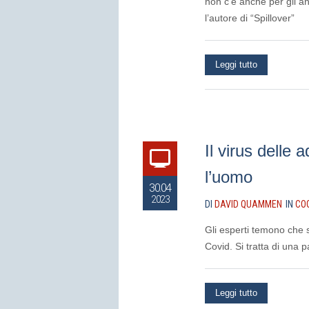
non c’è anche per gli a
l’autore di “Spillover”
Leggi tutto
Il virus delle
l’uomo
30.04
2023
DI
DAVID QUAMMEN
IN
CO
Gli esperti temono che 
Covid. Si tratta di una p
Leggi tutto