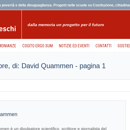
 povertà e della disuguaglianza. Progetti nelle scuole su Costituzione, cittadinanz
dalla memoria un progetto per il futuro
MONIANZE
COGITO ERGO SUM
NOTIZIE ED EVENTI
CONTATTI
SOSTIE
utore, di: David Quammen - pagina 1
uammen
n è un divulgatore scientifico, scrittore e giornalista del