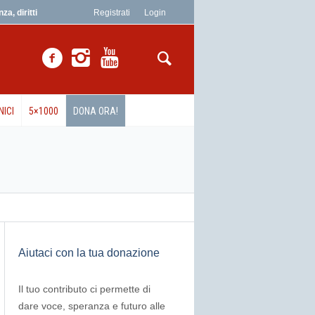
a, diritti
Registrati
Login
NICI
5×1000
DONA ORA!
Aiutaci con la tua donazione
Il tuo contributo ci permette di
dare voce, speranza e futuro alle