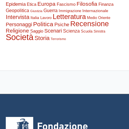
Filosofia
Europa
Epidemia
Etica
Finanza
Fascismo
Guerra
Geopolitica
Internazionale
Immigrazione
Giustizia
Letteratura
Intervista
Italia
Lavoro
Medio Oriente
Recensione
Politica
Personaggi
Psiche
Religione
Scenari
Saggio
Scienza
Scuola
Sinistra
Società
Storia
Terrorismo