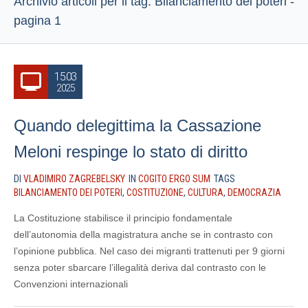
Archivio articoli per il tag: Bilanciamento dei poteri -
pagina 1
15.03
2025
Quando delegittima la Cassazione
Meloni respinge lo stato di diritto
DI
VLADIMIRO ZAGREBELSKY
IN
COGITO ERGO SUM
TAGS
BILANCIAMENTO DEI POTERI
,
COSTITUZIONE
,
CULTURA
,
DEMOCRAZIA
La Costituzione stabilisce il principio fondamentale
dell’autonomia della magistratura anche se in contrasto con
l’opinione pubblica. Nel caso dei migranti trattenuti per 9 giorni
senza poter sbarcare l’illegalità deriva dal contrasto con le
Convenzioni internazionali