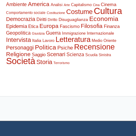
America
Ambiente
Cinema
Analisi
Capitalismo
Arte
Cina
Cultura
Costume
Comportamento sociale
Costituzione
Economia
Democrazia
Diritti
Disuguaglianza
Diritto
Filosofia
Europa
Epidemia
Etica
Finanza
Fascismo
Guerra
Geopolitica
Internazionale
Immigrazione
Giustizia
Letteratura
Intervista
Italia
Lavoro
Medio Oriente
Recensione
Politica
Personaggi
Psiche
Religione
Scenari
Saggio
Scienza
Scuola
Sinistra
Società
Storia
Terrorismo