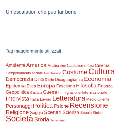
Un’escalation che può far bene
Tag maggiormente utilizzati
America
Ambiente
Cinema
Analisi
Capitalismo
Arte
Cina
Cultura
Costume
Comportamento sociale
Costituzione
Economia
Democrazia
Diritti
Disuguaglianza
Diritto
Filosofia
Europa
Epidemia
Etica
Finanza
Fascismo
Guerra
Geopolitica
Internazionale
Immigrazione
Giustizia
Letteratura
Intervista
Italia
Lavoro
Medio Oriente
Recensione
Politica
Personaggi
Psiche
Religione
Scenari
Saggio
Scienza
Scuola
Sinistra
Società
Storia
Terrorismo