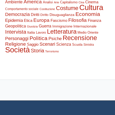
America
Ambiente
Cinema
Analisi
Capitalismo
Arte
Cina
Cultura
Costume
Comportamento sociale
Costituzione
Economia
Democrazia
Diritti
Disuguaglianza
Diritto
Filosofia
Europa
Epidemia
Etica
Finanza
Fascismo
Guerra
Geopolitica
Internazionale
Immigrazione
Giustizia
Letteratura
Intervista
Italia
Lavoro
Medio Oriente
Recensione
Politica
Personaggi
Psiche
Religione
Scenari
Saggio
Scienza
Scuola
Sinistra
Società
Storia
Terrorismo