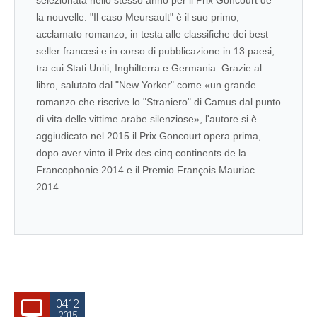
selezionata nello stesso anno per il Prix Goncourt de
la nouvelle. "Il caso Meursault" è il suo primo,
acclamato romanzo, in testa alle classifiche dei best
seller francesi e in corso di pubblicazione in 13 paesi,
tra cui Stati Uniti, Inghilterra e Germania. Grazie al
libro, salutato dal "New Yorker" come «un grande
romanzo che riscrive lo "Straniero" di Camus dal punto
di vita delle vittime arabe silenziose», l'autore si è
aggiudicato nel 2015 il Prix Goncourt opera prima,
dopo aver vinto il Prix des cinq continents de la
Francophonie 2014 e il Premio François Mauriac
2014.
04.12
2015