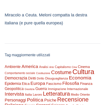
Miracolo a Ceuta. Meloni compatta la destra
italiana (e pure quella europea)
Tag maggiormente utilizzati
America
Ambiente
Cinema
Analisi
Capitalismo
Arte
Cina
Cultura
Costume
Comportamento sociale
Costituzione
Economia
Democrazia
Diritti
Disuguaglianza
Diritto
Filosofia
Europa
Epidemia
Etica
Finanza
Fascismo
Guerra
Geopolitica
Internazionale
Immigrazione
Giustizia
Letteratura
Intervista
Italia
Lavoro
Medio Oriente
Recensione
Politica
Personaggi
Psiche