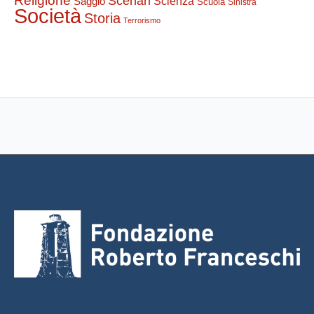
Religione
Scenari
Saggio
Scienza
Scuola
Sinistra
Società
Storia
Terrorismo