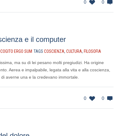
0
0
scienza e il computer
N
COGITO ERGO SUM
TAGS
COSCIENZA
,
CULTURA
,
FILOSOFIA
ssima, ma su di lei pesano molti pregiudizi. Ha origine
 vento. Aerea e impalpabile, legata alla vita e alla coscienza,
o di averne una e la credevano immortale.
0
0
el dolore