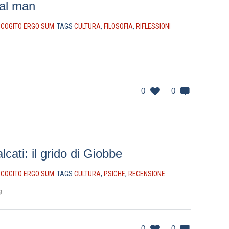
al man
N
COGITO ERGO SUM
TAGS
CULTURA
,
FILOSOFIA
,
RIFLESSIONI
0
0
ati: il grido di Giobbe
N
COGITO ERGO SUM
TAGS
CULTURA
,
PSICHE
,
RECENSIONE
!
0
0