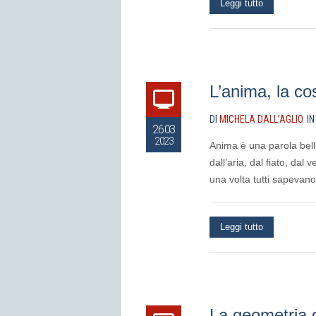
Leggi tutto
L’anima, la co
DI
MICHELA DALL’AGLIO
I
26.03
2023
Anima è una parola belli
dall’aria, dal fiato, dal
una volta tutti sapevan
Leggi tutto
La geometria d