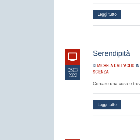
Leggi tutto
Serendipità
DI
MICHELA DALL’AGLIO
I
05.03
SCIENZA
2022
Cercare una cosa e trov
Leggi tutto