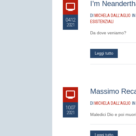
I’m Neanderth
DI
MICHELA DALL’AGLIO
I
04.12
ESISTENZIALI
2021
Da dove veniamo?
Leggi tutto
Massimo Recalc
DI
MICHELA DALL’AGLIO
I
10.07
2021
Maledici Dio e poi muori
Leggi tutto