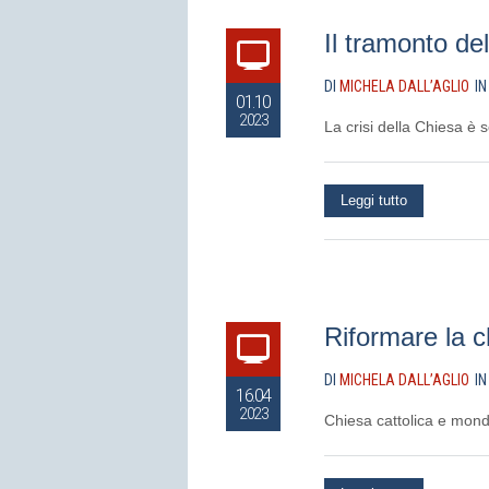
Il tramonto del
DI
MICHELA DALL’AGLIO
I
01.10
2023
La crisi della Chiesa è so
Leggi tutto
Riformare la c
DI
MICHELA DALL’AGLIO
I
16.04
2023
Chiesa cattolica e mo