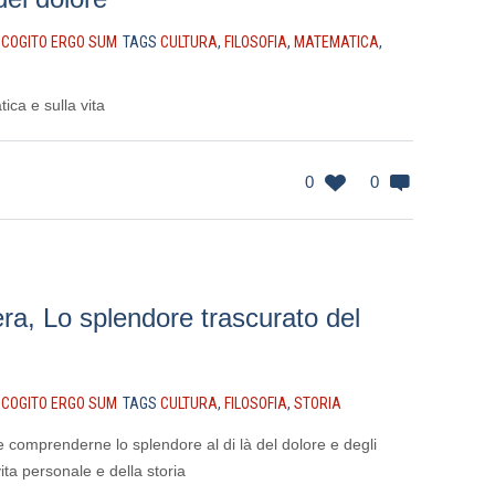
N
COGITO ERGO SUM
TAGS
CULTURA
,
FILOSOFIA
,
MATEMATICA
,
ica e sulla vita
0
0
, Lo splendore trascurato del
N
COGITO ERGO SUM
TAGS
CULTURA
,
FILOSOFIA
,
STORIA
e comprenderne lo splendore al di là del dolore e degli
vita personale e della storia