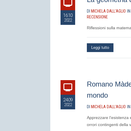
DI
MICHELA DALL’AGLIO
I
16.10
RECENSIONE
2022
Riflessioni sulla matemat
Leggi tutto
Romano Màdera
mondo
24.09
2022
DI
MICHELA DALL’AGLIO
I
Apprezzare l’esistenza 
orrori contingenti della 