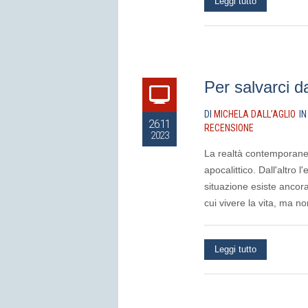
Leggi tutto
Per salvarci d
DI
MICHELA DALL’AGLIO
I
26.11
RECENSIONE
2023
La realtà contemporanea
apocalittico. Dall'altro
situazione esiste anco
cui vivere la vita, ma 
Leggi tutto