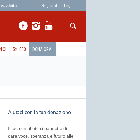
a, diritti
Registrati
Login
NICI
5×1000
DONA ORA!
Aiutaci con la tua donazione
Il tuo contributo ci permette di
dare voce, speranza e futuro alle