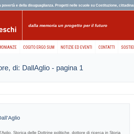
 povertà e della disuguaglianza. Progetti nelle scuole su Costituzione, cittadinanz
dalla memoria un progetto per il futuro
MONIANZE
COGITO ERGO SUM
NOTIZIE ED EVENTI
CONTATTI
SOSTIE
ore, di: DallAglio - pagina 1
all’Aglio
’Aglio. Storica delle Dottrine politiche, dottore di ricerca in Storia