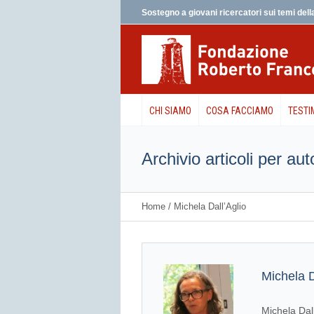
Sostegno a giovani ricercatori sui temi della
CHI SIAMO
COSA FACCIAMO
TESTI
Archivio articoli per aut
Home
/
Michela Dall’Aglio
Michela D
Michela Dall