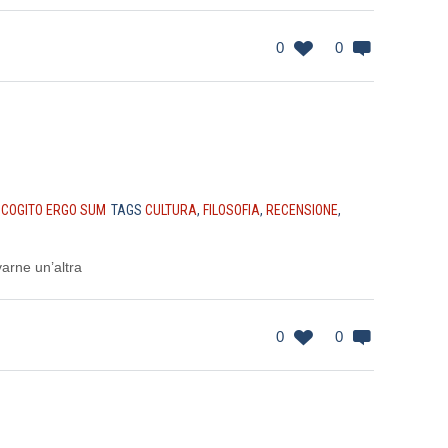
0
0
N
COGITO ERGO SUM
TAGS
CULTURA
,
FILOSOFIA
,
RECENSIONE
,
arne un’altra
0
0