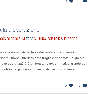
0
0
alla disperazione
N
COGITO ERGO SUM
TAGS
CULTURA
,
ESISTENZA
,
FILOSOFIA
,
 vede da un lato la Terra destinata a uno scenario
 l'essere umano, interiormente fragile e spaesato. In questa
ra una speranza? C'è un fondamento, un motivo grande per
non dobbiamo piú cercarlo nei posti che conosciamo.
0
0