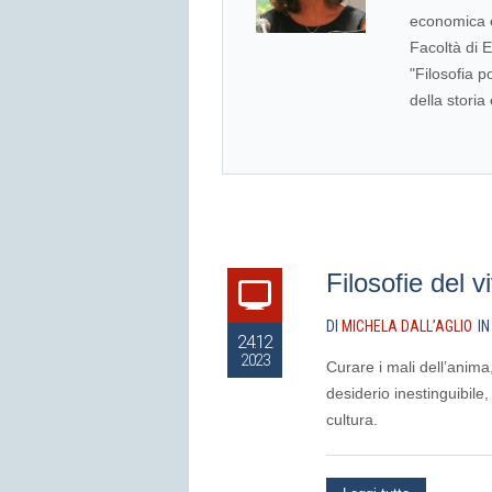
economica e 
Facoltà di 
"Filosofia p
della storia
Filosofie del 
DI
MICHELA DALL’AGLIO
I
24.12
2023
Curare i mali dell’anima,
desiderio inestinguibile
cultura.