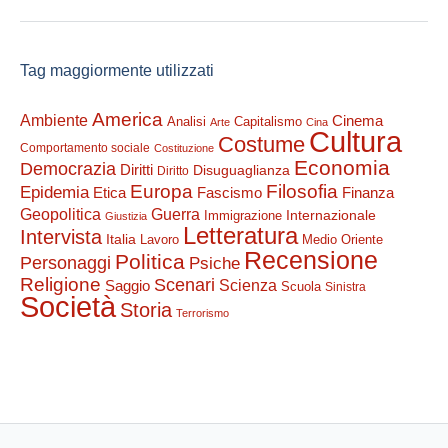
Tag maggiormente utilizzati
America
Ambiente
Cinema
Analisi
Capitalismo
Arte
Cina
Cultura
Costume
Comportamento sociale
Costituzione
Economia
Democrazia
Diritti
Disuguaglianza
Diritto
Filosofia
Europa
Epidemia
Etica
Finanza
Fascismo
Guerra
Geopolitica
Internazionale
Immigrazione
Giustizia
Letteratura
Intervista
Italia
Lavoro
Medio Oriente
Recensione
Politica
Personaggi
Psiche
Religione
Scenari
Saggio
Scienza
Scuola
Sinistra
Società
Storia
Terrorismo