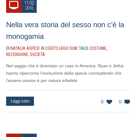
11.02
2016
Nella vera storia del sesso non c’è la
monogamia
DI
NATALIA ASPESI
IN
COGITO ERGO SUM
TAGS
COSTUME
,
RECENSIONE
,
SOCIETÀ
Nel saggio che è diventato un caso in America, Ryan e Jethá
hanno ripercorso l’evoluzione della specie concludendo che
l’essere umano è per natura infedele
Leggi tutto
0
0