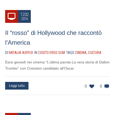
12.02
2016
Il “rosso” di Hollywood che raccontò
l’America
DI
NATALIA ASPESI
IN
COGITO ERGO SUM
TAGS
CINEMA
,
CULTURA
Esce giovedì nei cinema “L’ultima parola-La vera storia di Dalton
Trumbo” con Cranston candidato all’Oscar
Leggi tutto
0
0