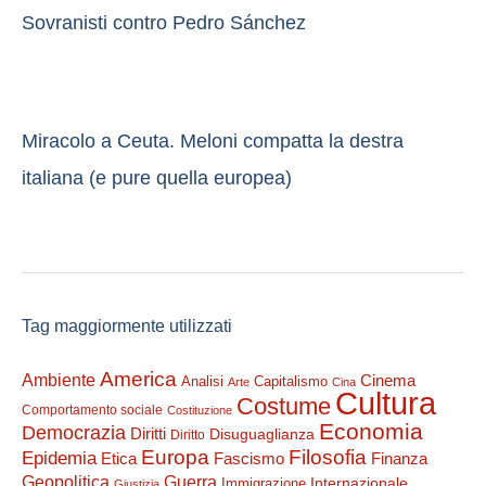
Sovranisti contro Pedro Sánchez
Miracolo a Ceuta. Meloni compatta la destra
italiana (e pure quella europea)
Tag maggiormente utilizzati
America
Ambiente
Cinema
Analisi
Capitalismo
Arte
Cina
Cultura
Costume
Comportamento sociale
Costituzione
Economia
Democrazia
Diritti
Disuguaglianza
Diritto
Filosofia
Europa
Epidemia
Etica
Finanza
Fascismo
Guerra
Geopolitica
Internazionale
Immigrazione
Giustizia