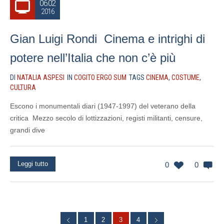
06.02
2016
Gian Luigi Rondi Cinema e intrighi di
potere nell’Italia che non c’è più
DI
NATALIA ASPESI
IN
COGITO ERGO SUM
TAGS
CINEMA
,
COSTUME
,
CULTURA
Escono i monumentali diari (1947-1997) del veterano della
critica Mezzo secolo di lottizzazioni, registi militanti, censure,
grandi dive
Leggi tutto
0
0
1
2
3
4