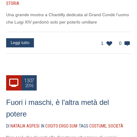
STORIA
Una grande mostra a Chantilly dedicata al Grand Condé l’uomo
che Luigi XIV perdonò solo per poterlo umiliare
Leggi tutto
1
0
13.07
2016
Fuori i maschi, è l’altra metà del
potere
DI
NATALIA ASPESI
IN
COGITO ERGO SUM
TAGS
COSTUME
,
SOCIETÀ