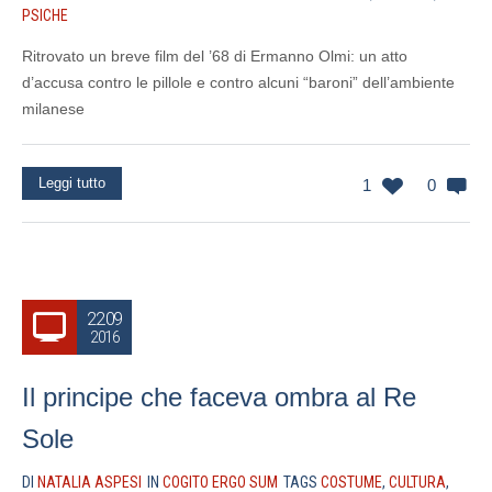
PSICHE
Ritrovato un breve film del ’68 di Ermanno Olmi: un atto
d’accusa contro le pillole e contro alcuni “baroni” dell’ambiente
milanese
Leggi tutto
1
0
22.09
2016
Il principe che faceva ombra al Re
Sole
DI
NATALIA ASPESI
IN
COGITO ERGO SUM
TAGS
COSTUME
,
CULTURA
,