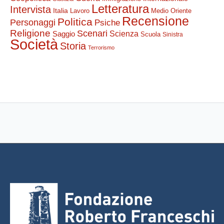
Letteratura
Intervista
Italia
Lavoro
Medio Oriente
Recensione
Politica
Personaggi
Psiche
Religione
Scenari
Saggio
Scienza
Scuola
Sinistra
Società
Storia
Terrorismo