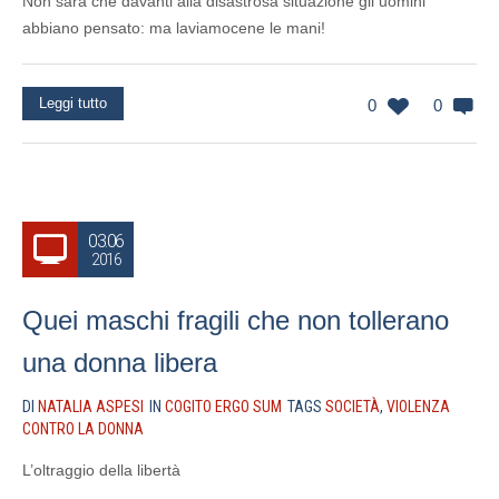
Non sarà che davanti alla disastrosa situazione gli uomini
abbiano pensato: ma laviamocene le mani!
Leggi tutto
0
0
03.06
2016
Quei maschi fragili che non tollerano
una donna libera
DI
NATALIA ASPESI
IN
COGITO ERGO SUM
TAGS
SOCIETÀ
,
VIOLENZA
CONTRO LA DONNA
L’oltraggio della libertà