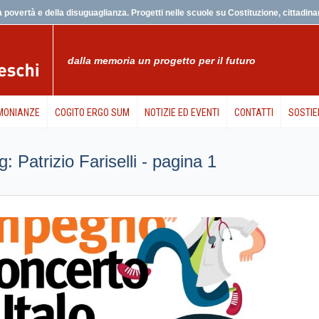
 povertà e della disuguaglianza. Progetti nelle scuole su Costituzione, cittadinanz
dalla memoria un progetto per il futuro
MONIANZE
COGITO ERGO SUM
NOTIZIE ED EVENTI
CONTATTI
SOSTIE
ag: Patrizio Fariselli - pagina 1