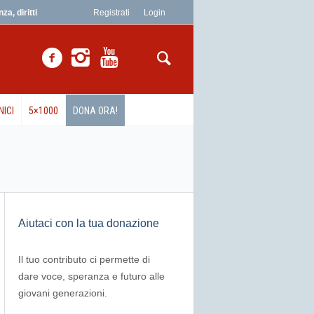
a, diritti
Registrati
Login
NICI
5×1000
DONA ORA!
Aiutaci con la tua donazione
Il tuo contributo ci permette di
dare voce, speranza e futuro alle
giovani generazioni.