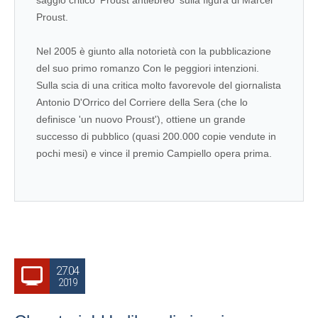
saggio critico 'Proust antiebreo' sulla figura di Marcel
Proust.
Nel 2005 è giunto alla notorietà con la pubblicazione
del suo primo romanzo Con le peggiori intenzioni.
Sulla scia di una critica molto favorevole del giornalista
Antonio D'Orrico del Corriere della Sera (che lo
definisce 'un nuovo Proust'), ottiene un grande
successo di pubblico (quasi 200.000 copie vendute in
pochi mesi) e vince il premio Campiello opera prima.
27.04
2019