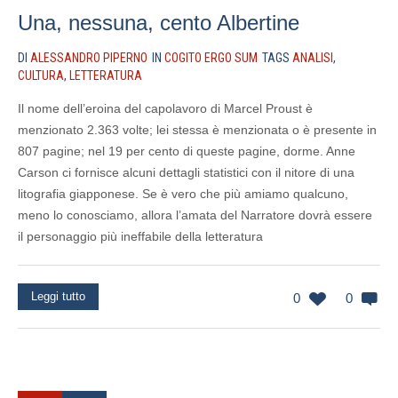
Una, nessuna, cento Albertine
DI
ALESSANDRO PIPERNO
IN
COGITO ERGO SUM
TAGS
ANALISI
,
CULTURA
,
LETTERATURA
Il nome dell’eroina del capolavoro di Marcel Proust è
menzionato 2.363 volte; lei stessa è menzionata o è presente in
807 pagine; nel 19 per cento di queste pagine, dorme. Anne
Carson ci fornisce alcuni dettagli statistici con il nitore di una
litografia giapponese. Se è vero che più amiamo qualcuno,
meno lo conosciamo, allora l’amata del Narratore dovrà essere
il personaggio più ineffabile della letteratura
Leggi tutto
0
0