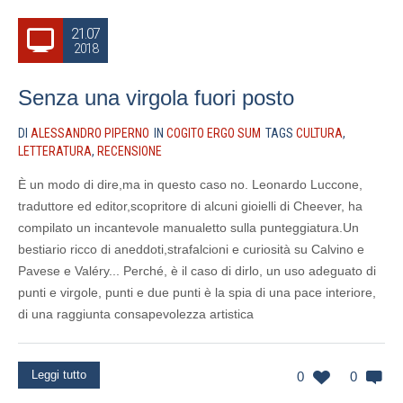
21.07
2018
Senza una virgola fuori posto
DI
ALESSANDRO PIPERNO
IN
COGITO ERGO SUM
TAGS
CULTURA
,
LETTERATURA
,
RECENSIONE
È un modo di dire,ma in questo caso no. Leonardo Luccone,
traduttore ed editor,scopritore di alcuni gioielli di Cheever, ha
compilato un incantevole manualetto sulla punteggiatura.Un
bestiario ricco di aneddoti,strafalcioni e curiosità su Calvino e
Pavese e Valéry... Perché, è il caso di dirlo, un uso adeguato di
punti e virgole, punti e due punti è la spia di una pace interiore,
di una raggiunta consapevolezza artistica
Leggi tutto
0
0