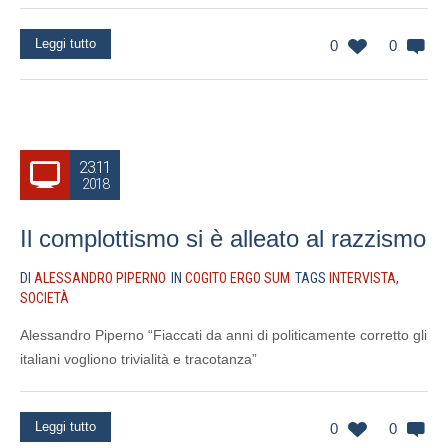
Leggi tutto
0
0
23.11
2018
Il complottismo si è alleato al razzismo
DI
ALESSANDRO PIPERNO
IN
COGITO ERGO SUM
TAGS
INTERVISTA
,
SOCIETÀ
Alessandro Piperno “Fiaccati da anni di politicamente corretto gli
italiani vogliono trivialità e tracotanza”
Leggi tutto
0
0