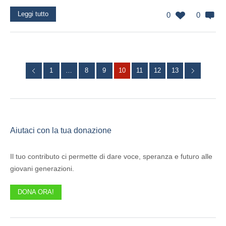
Leggi tutto
0
0
1
…
8
9
10
11
12
13
Aiutaci con la tua donazione
Il tuo contributo ci permette di dare voce, speranza e futuro alle
giovani generazioni.
DONA ORA!