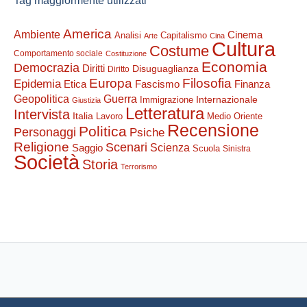
Tag maggiormente utilizzati
America
Ambiente
Cinema
Analisi
Capitalismo
Arte
Cina
Cultura
Costume
Comportamento sociale
Costituzione
Economia
Democrazia
Diritti
Disuguaglianza
Diritto
Filosofia
Europa
Epidemia
Etica
Finanza
Fascismo
Guerra
Geopolitica
Internazionale
Immigrazione
Giustizia
Letteratura
Intervista
Italia
Lavoro
Medio Oriente
Recensione
Politica
Personaggi
Psiche
Religione
Scenari
Saggio
Scienza
Scuola
Sinistra
Società
Storia
Terrorismo