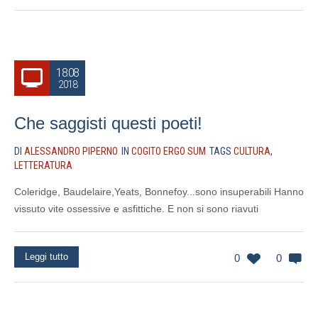
18.08
2018
Che saggisti questi poeti!
DI
ALESSANDRO PIPERNO
IN
COGITO ERGO SUM
TAGS
CULTURA
,
LETTERATURA
Coleridge, Baudelaire,Yeats, Bonnefoy...sono insuperabili Hanno
vissuto vite ossessive e asfittiche. E non si sono riavuti
Leggi tutto
0
0