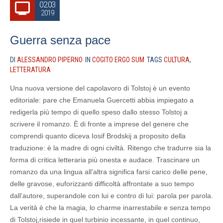
02.03
2019
Guerra senza pace
DI
ALESSANDRO PIPERNO
IN
COGITO ERGO SUM
TAGS
CULTURA
,
LETTERATURA
Una nuova versione del capolavoro di Tolstoj è un evento
editoriale: pare che Emanuela Guercetti abbia impiegato a
redigerla più tempo di quello speso dallo stesso Tolstoj a
scrivere il romanzo. È di fronte a imprese del genere che
comprendi quanto diceva Iosif Brodskij a proposito della
traduzione: è la madre di ogni civiltà. Ritengo che tradurre sia la
forma di critica letteraria più onesta e audace. Trascinare un
romanzo da una lingua all’altra significa farsi carico delle pene,
delle gravose, euforizzanti difficoltà affrontate a suo tempo
dall’autore, superandole con lui e contro di lui: parola per parola.
La verità è che la magia, lo charme inarrestabile e senza tempo
di Tolstoj,risiede in quel turbinio incessante, in quel continuo,