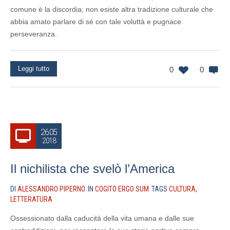
comune è la discordia; non esiste altra tradizione culturale che
abbia amato parlare di sé con tale voluttà e pugnace
perseveranza.
Leggi tutto
0
0
26.05
2018
Il nichilista che svelò l’America
DI
ALESSANDRO PIPERNO
IN
COGITO ERGO SUM
TAGS
CULTURA
,
LETTERATURA
Ossessionato dalla caducità della vita umana e dalle sue