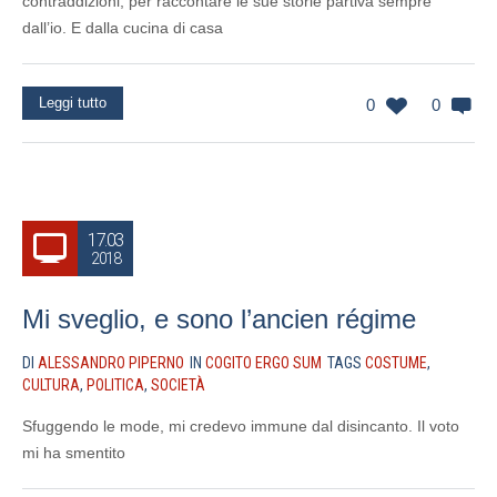
contraddizioni, per raccontare le sue storie partiva sempre
dall’io. E dalla cucina di casa
Leggi tutto
0
0
17.03
2018
Mi sveglio, e sono l’ancien régime
DI
ALESSANDRO PIPERNO
IN
COGITO ERGO SUM
TAGS
COSTUME
,
CULTURA
,
POLITICA
,
SOCIETÀ
Sfuggendo le mode, mi credevo immune dal disincanto. Il voto
mi ha smentito