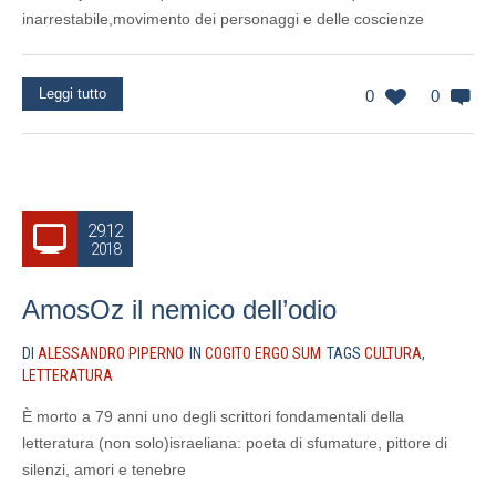
inarrestabile,movimento dei personaggi e delle coscienze
Leggi tutto
0
0
29.12
2018
AmosOz il nemico dell’odio
DI
ALESSANDRO PIPERNO
IN
COGITO ERGO SUM
TAGS
CULTURA
,
LETTERATURA
È morto a 79 anni uno degli scrittori fondamentali della
letteratura (non solo)israeliana: poeta di sfumature, pittore di
silenzi, amori e tenebre