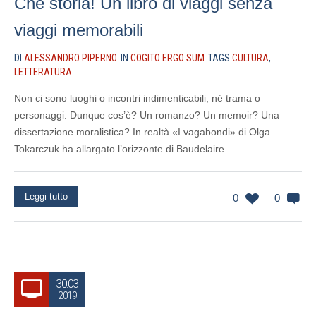
Che storia! Un libro di viaggi senza
viaggi memorabili
DI
ALESSANDRO PIPERNO
IN
COGITO ERGO SUM
TAGS
CULTURA
,
LETTERATURA
Non ci sono luoghi o incontri indimenticabili, né trama o
personaggi. Dunque cos’è? Un romanzo? Un memoir? Una
dissertazione moralistica? In realtà «I vagabondi» di Olga
Tokarczuk ha allargato l’orizzonte di Baudelaire
Leggi tutto
0
0
30.03
2019