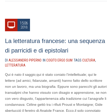
15.06
2018
La letteratura francese: una sequenza
di parricidi e di epistolari
DI
ALESSANDRO PIPERNO
IN
COGITO ERGO SUM
TAGS
CULTURA
,
LETTERATURA
Qui è nato il saggio;qui è stato coniato l’intellettuale; qui le
lettere (ad amici, fidanzate, amanti) hanno fatto dello scrittore
non un lavoro, ma una biografia. Eppure sono parecchi gli autori
transalpini che hanno vissuto con disagio e apprensione, se non
con vero disgusto, l’appartenenza alla tradizione cui l’anagrafe li
condannava: Céline gettò tra i rifiuti Proust e Montaigne; Gide
sbertucciò il feretro di Anatole France. Ecco,il solo connotato