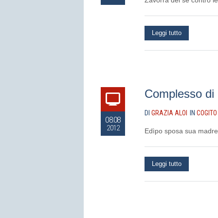
Zavorra del sé contro lev
Leggi tutto
Complesso di
DI
GRAZIA ALOI
IN
COGITO
08.08
2012
Edìpo sposa sua madre 
Leggi tutto