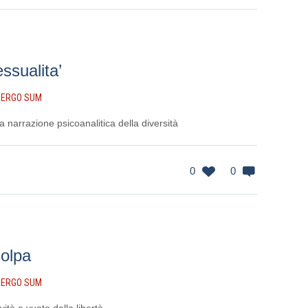
essualita’
 ERGO SUM
 narrazione psicoanalitica della diversità
0
0
colpa
 ERGO SUM