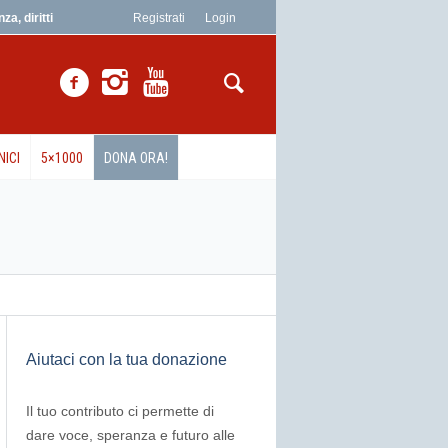
a, diritti
Registrati
Login
NICI
5×1000
DONA ORA!
Aiutaci con la tua donazione
Il tuo contributo ci permette di
dare voce, speranza e futuro alle