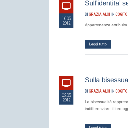
Sull’identita’ 
DI
GRAZIA ALOI
IN
COGITO
16.05
2012
Appartenenza attribuita
Leggi tutto
Sulla bisessual
DI
GRAZIA ALOI
IN
COGITO
02.05
2012
La bisessualità rapprese
indifferenziare il loro 
Leggi tutto