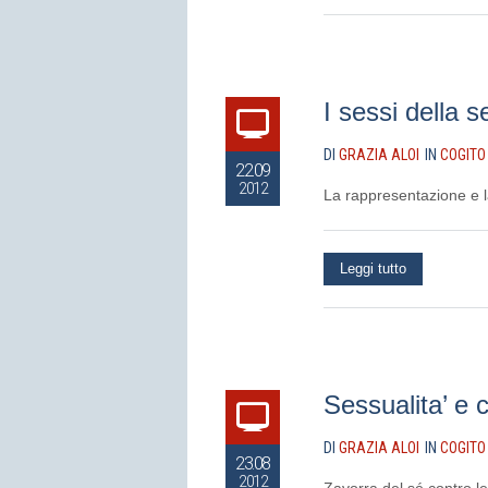
I sessi della s
DI
GRAZIA ALOI
IN
COGITO
22.09
2012
La rappresentazione e la
Leggi tutto
Sessualita’ e 
DI
GRAZIA ALOI
IN
COGITO
23.08
2012