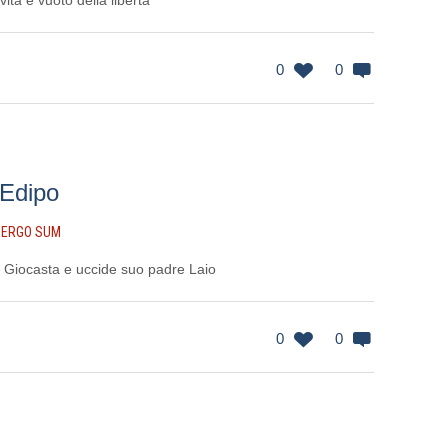
ità e vuoto della libertà
0
0
 Edipo
 ERGO SUM
Giocasta e uccide suo padre Laio
0
0