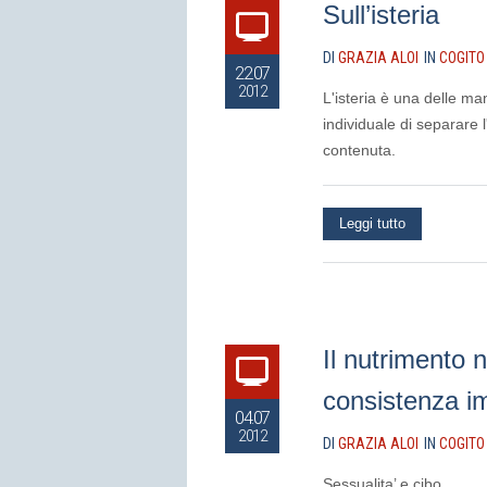
Sull’isteria
DI
GRAZIA ALOI
IN
COGITO
22.07
2012
L'isteria è una delle ma
individuale di separare 
contenuta.
Leggi tutto
Il nutrimento 
consistenza i
04.07
2012
DI
GRAZIA ALOI
IN
COGITO
Sessualita’ e cibo