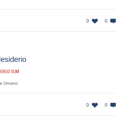
0
0
desiderio
 ERGO SUM
ere Umano
0
0