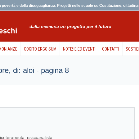
 povertà e della disuguaglianza. Progetti nelle scuole su Costituzione, cittadinanz
dalla memoria un progetto per il futuro
MONIANZE
COGITO ERGO SUM
NOTIZIE ED EVENTI
CONTATTI
SOSTIE
ore, di: aloi - pagina 8
sicoterapeuta, psicoanalista