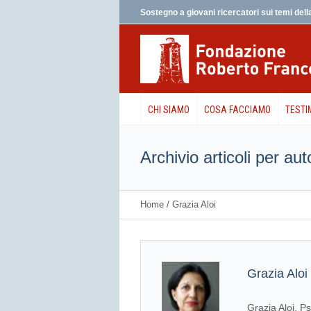
Sostegno a giovani ricercatori sui temi della
CHI SIAMO
COSA FACCIAMO
TESTI
Archivio articoli per aut
Home
/
Grazia Aloi
Grazia Aloi
Grazia Aloi. P