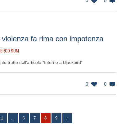
0
0
violenza fa rima con impotenza
 ERGO SUM
e tratto dell'articolo “Intorno a Blackbird”
0
0
1
…
6
7
8
9