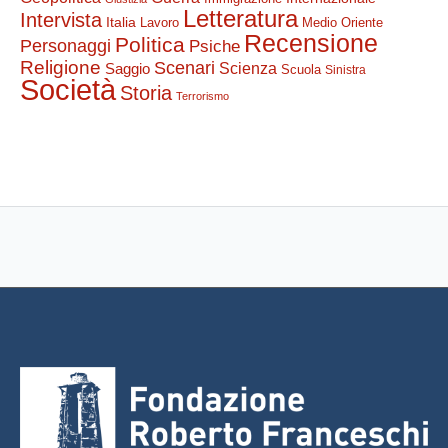
Letteratura
Intervista
Italia
Lavoro
Medio Oriente
Recensione
Politica
Personaggi
Psiche
Religione
Scenari
Saggio
Scienza
Scuola
Sinistra
Società
Storia
Terrorismo