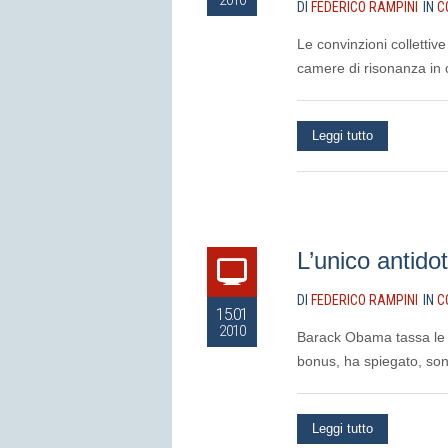
2010
DI
FEDERICO RAMPINI
IN
C
Le convinzioni collettiv
camere di risonanza in c
Leggi tutto
L’unico antidot
DI
FEDERICO RAMPINI
IN
C
15.01
2010
Barack Obama tassa le b
bonus, ha spiegato, sono
Leggi tutto