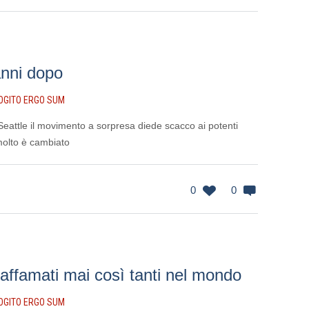
anni dopo
OGITO ERGO SUM
eattle il movimento a sorpresa diede scacco ai potenti
 molto è cambiato
0
0
 affamati mai così tanti nel mondo
OGITO ERGO SUM