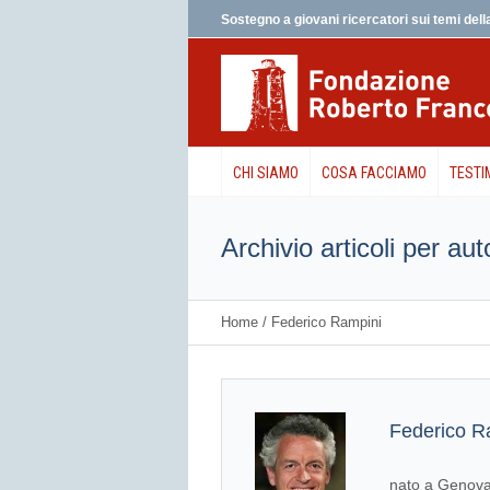
Sostegno a giovani ricercatori sui temi della
CHI SIAMO
COSA FACCIAMO
TESTI
Archivio articoli per au
Home
/
Federico Rampini
Federico R
nato a Genova 