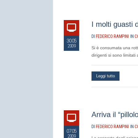
I molti guasti 
DI
FEDERICO RAMPINI
IN
C
30.05
2009
Si è consumata una rottu
dirigenti si sono limita
Leggi tutto
Arriva il “pill
DI
FEDERICO RAMPINI
IN
C
07.05
2009