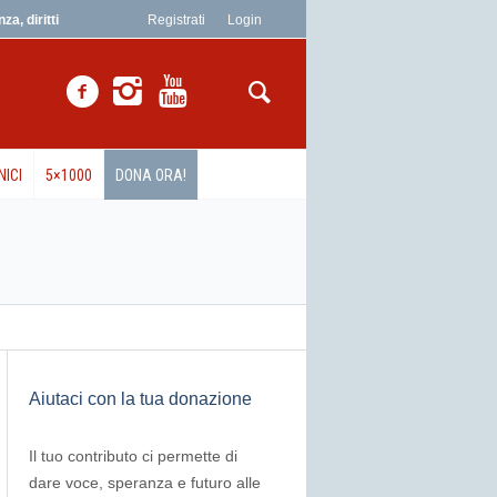
a, diritti
Registrati
Login
NICI
5×1000
DONA ORA!
Aiutaci con la tua donazione
Il tuo contributo ci permette di
dare voce, speranza e futuro alle