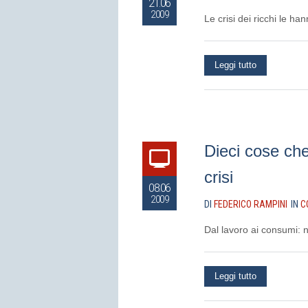
21.06
2009
Le crisi dei ricchi le 
Leggi tutto
Dieci cose ch
crisi
08.06
2009
DI
FEDERICO RAMPINI
IN
C
Dal lavoro ai consumi: 
Leggi tutto