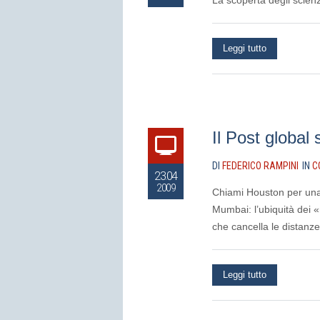
La scoperta degli scienz
Leggi tutto
Il Post global 
DI
FEDERICO RAMPINI
IN
C
23.04
2009
Chiami Houston per una 
Mumbai: l’ubiquità dei 
che cancella le distanze 
Leggi tutto