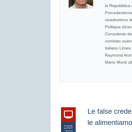
la Repubblica 
Precedentemen
vicedirettore 
Politique étra
Consulente del
comitato scient
italiano Limes.
Raymond Aron a
Mario Monti all
Le false cred
le alimentiam
23.01