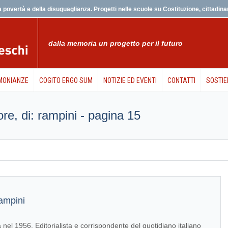
 povertà e della disuguaglianza. Progetti nelle scuole su Costituzione, cittadinanz
dalla memoria un progetto per il futuro
MONIANZE
COGITO ERGO SUM
NOTIZIE ED EVENTI
CONTATTI
SOSTIE
tore, di: rampini - pagina 15
ampini
nel 1956. Editorialista e corrispondente del quotidiano italiano