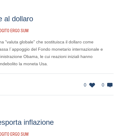
 al dollaro
OGITO ERGO SUM
a "valuta globale" che sostituisca il dollaro come
cassa l´appoggio del Fondo monetario internazionale e
ministrazione Obama, le cui reazioni iniziali hanno
 indebolito la moneta Usa.
0
0
esporta inflazione
OGITO ERGO SUM