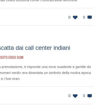
iati cinesi funziona come i contraccettivi femminili
0
0
scatta dai call center indiani
OGITO ERGO SUM
prenotazione, ti risponde una voce suadente e gentile da
«numeri verdi» era diventata un simbolo della nostra epoca
e i fusi orari.
0
0