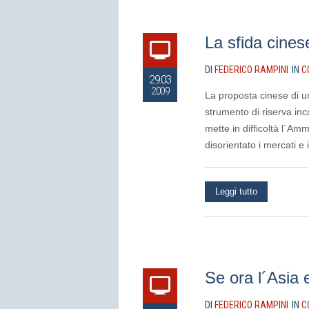
La sfida cinese
DI
FEDERICO RAMPINI
IN
C
29.03
2009
La proposta cinese di un
strumento di riserva in
mette in difficoltà l´Am
disorientato i mercati e
Leggi tutto
Se ora l´Asia 
DI
FEDERICO RAMPINI
IN
C