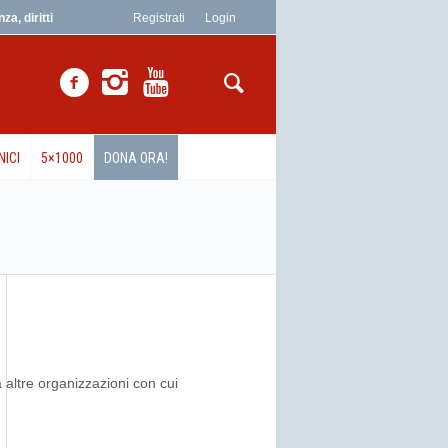
a, diritti
Registrati
Login
NICI
5×1000
DONA ORA!
 altre organizzazioni con cui