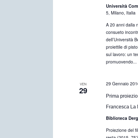
Università Com
5, Milano, Italia
A 20 anni dalla 
consueto incont
dell’Università 
proiettile di pist
sul lavoro: un t
promuovendo...
29 Gennaio 201
VEN
29
Prima proiezio
Francesca La 
Biblioteca De
Proiezione del 
resta (2015, 75'),