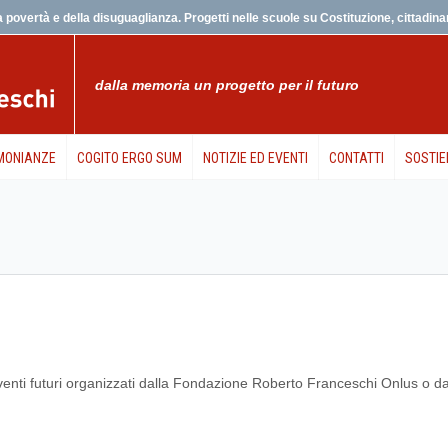
 povertà e della disuguaglianza. Progetti nelle scuole su Costituzione, cittadinanz
dalla memoria un progetto per il futuro
MONIANZE
COGITO ERGO SUM
NOTIZIE ED EVENTI
CONTATTI
SOSTIE
 eventi futuri organizzati dalla Fondazione Roberto Franceschi Onlus o da