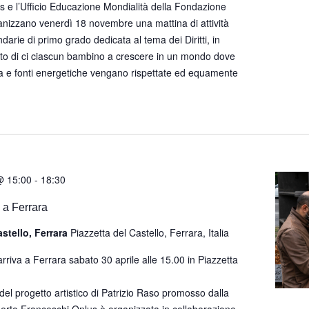
 e l’Ufficio Educazione Mondialità della Fondazione
nizzano venerdì 18 novembre una mattina di attività
darie di primo grado dedicata al tema dei Diritti, in
iritto di ci ciascun bambino a crescere in un mondo dove
ia e fonti energetiche vengano rispettate ed equamente
@ 15:00
-
18:30
” a Ferrara
astello, Ferrara
Piazzetta del Castello, Ferrara, Italia
arriva a Ferrara sabato 30 aprile alle 15.00 in Piazzetta
el progetto artistico di Patrizio Raso promosso dalla
rto Franceschi Onlus è organizzata in collaborazione