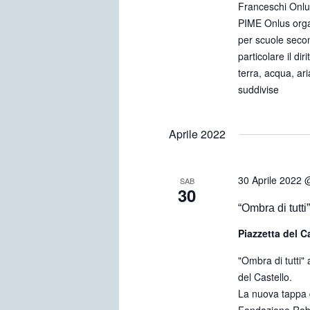
Franceschi Onlus
PIME Onlus orga
per scuole secon
particolare il d
terra, acqua, ar
suddivise
Aprile 2022
30 Aprile 2022 
SAB
30
“Ombra di tutti
Piazzetta del C
"Ombra di tutti" 
del Castello.
La nuova tappa d
Fondazione Robe