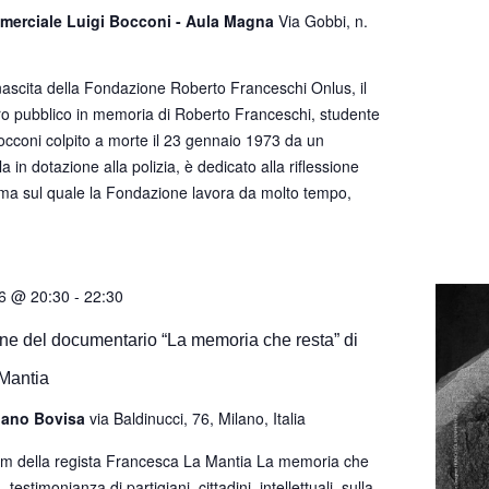
merciale Luigi Bocconi - Aula Magna
Via Gobbi, n.
nascita della Fondazione Roberto Franceschi Onlus, il
ro pubblico in memoria di Roberto Franceschi, studente
Bocconi colpito a morte il 23 gennaio 1973 da un
ola in dotazione alla polizia, è dedicato alla riflessione
ema sul quale la Fondazione lavora da molto tempo,
6 @ 20:30
-
22:30
ne del documentario “La memoria che resta” di
Mantia
rgano Bovisa
via Baldinucci, 76, Milano, Italia
film della regista Francesca La Mantia La memoria che
 testimonianza di partigiani, cittadini, intellettuali, sulla