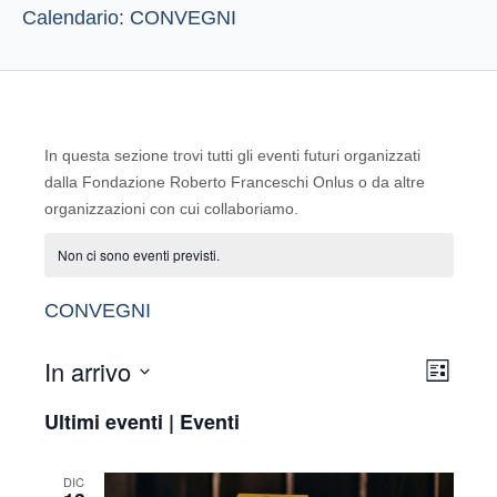
Calendario: CONVEGNI
In questa sezione trovi tutti gli eventi futuri organizzati
dalla Fondazione Roberto Franceschi Onlus o da altre
organizzazioni con cui collaboriamo.
Non ci sono eventi previsti.
CONVEGNI
In arrivo
Evento
Viste
Lista
Seleziona
Viste
Navigaz
Ultimi eventi | Eventi
la
Naviga
data.
DIC